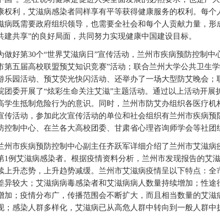
康权利，艾滋病感染者同样享有平等获得健康服务的权利。每个
滋病既需要政府组织领导，也需要全社会和每个人贡献力量，形
共建共享”的良好局面，共同努力实现健康中国建设目标。
为做好第30个“世界艾滋病日”宣传活动，兰州市疾病预防控制中
市第五届高校联盟预艾知识竞赛”活动；联合兰州大学公共卫生
游乐园活动、预艾荧光快闪活动、还举办了一场大型防艾晚会；
院团委开展了“炫彩生命关注艾滋”主题活动。通过以上活动开展
高学生抵制危险行为的意识。同时，兰州市防艾办组织各医疗机
宣传活动，参加此次宣传活动的单位和社会组织有兰州市疾病预
防控制中心、在兰各大高校团委、甘肃省心理咨询师学会等社团
兰州市疾病预防控制中心副主任齐跃军详细介绍了兰州市艾滋病疫
第1例艾滋病感染者。根据疫情资料分析，兰州市发现报告的艾滋
续上升态势，上升趋势减缓。兰州市艾滋病疫情呈以下特点：全
差异较大；艾滋病病毒感染者和艾滋病病人数量持续增加；性途
增加；疫情分布广，传播范围会不断扩大，而且相当数量的艾滋
现；感染人群多样化，艾滋病已从高危人群中转向到一般人群中