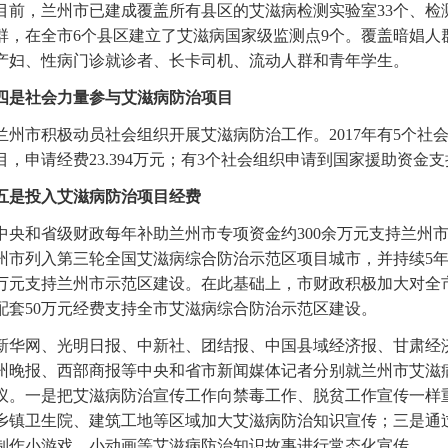
目前，兰州市已建成覆盖所有县区的艾滋病检测实验室33个、检测
群，在全市6个县区建立了艾滋病国家级监测点9个。覆盖暗娼人
产妇、性病门诊就诊者、长卡司机、流动人群和青年学生。
四是社会力量参与艾滋病防治项目
兰州市积极动员社会组织开展艾滋病防治工作。2017年有5个社
目，申请经费23.394万元；有3个社会组织申请到国家援助资金支
五是投入艾滋病防治项目经费
中央和省级财政每年补助兰州市专项资金约300余万元支持兰州市
州市列入第三轮全国艾滋病综合防治示范区项目城市，并持续5年
万元支持兰州市示范区建设。在此基础上，市财政积极加大对全
配套50万元经费支持全市艾滋病综合防治示范区建设。
新华网、光明日报、中新社、团结报、中国县域经济报、甘肃经
州晚报、西部商报等中央和省市新闻媒体记者分别就兰州市艾滋
议。一是把艾滋病防治宣传工作向禁毒工作、脱贫工作宣传一样
乡镇卫生院、建筑工地等区域加大艾滋病防治知识宣传；三是通
制作小游戏、小动画等艾滋病防治知识故事进行常态化宣传。