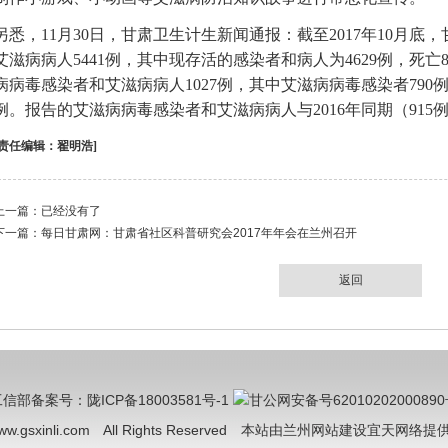
另悉，11月30日，甘肃卫生计生新闻通报：截至2017年10月
艾滋病病人5441例，其中现存活的感染者和病人为4629例，死亡81
病病毒感染者和艾滋病病人1027例，其中艾滋病病毒感染者790例
例。报告的艾滋病病毒感染者和艾滋病病人与2016年同期（915例
[责任编辑：翟明浩]
上一篇：已经没有了
下一篇：
每日甘肃网：甘肃省社区科普研究会2017年年会在兰州召开
返回
信部备案号：陇ICP备18003581号-1
甘公网安备号6201020200089
/www.gsxinli.com All Rights Reserved 本站由
兰州网站建设宜天网络
提供