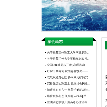
关于推荐兰州理工大学李建鹏副...
关于推荐兰州大学王梅梅副教授...
全国 38 城同步开考||心理咨询...
纾解升学内耗 赋能青春蜕变——...
双线赋能育心匠 协同聚力护陇安...
深耕陇原心理沃土 赋能社会民生...
情暖童心迎六一 慈善护航助成长...
培育积极心态 筑牢育人根基||兰...
兰州明志学校开展高考心理辅导...