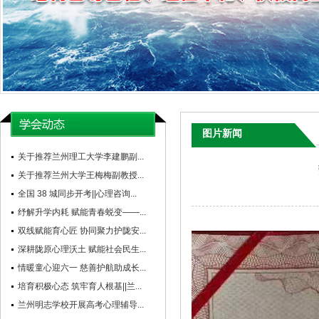
图片新闻
关于推荐兰州理工大学李建鹏副...
关于推荐兰州大学王梅梅副教授...
全国 38 城同步开考||心理咨询...
纾解升学内耗 赋能青春蜕变——...
双线赋能育心匠 协同聚力护陇安...
深耕陇原心理沃土 赋能社会民生...
情暖童心迎六一 慈善护航助成长...
培育积极心态 筑牢育人根基||兰...
兰州明志学校开展高考心理辅导...